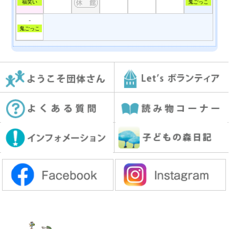
福笑い
鬼ごっこ
-
鬼ごっこ