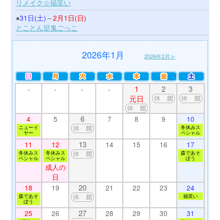
リメイク☆福笑い
●
31日(土)
～
2月1日(日)
とことん👹鬼ごっこ
2026年1月
2026年2月≫
1
2
3
-
-
-
-
元日
6
4
5
7
8
9
10
ニューイ
冬休みス
ヤー
ペシャル
13
11
12
14
15
16
17
冬休みス
冬休みス
森であそ
ペシャル
ペシャル
ぼう
成人の
日
20
18
19
21
22
23
24
森であそ
福笑い
ぼう
27
25
26
28
29
30
31