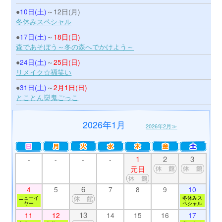
●
10日(土)
～12日(月)
冬休みスペシャル
●
17日(土)
～
18日(日)
森であそぼう～冬の森へでかけよう～
●
24日(土)
～
25日(日)
リメイク☆福笑い
●
31日(土)
～
2月1日(日)
とことん👹鬼ごっこ
2026年1月
2026年2月≫
1
2
3
-
-
-
-
元日
6
4
5
7
8
9
10
ニューイ
冬休みス
ヤー
ペシャル
13
11
12
14
15
16
17