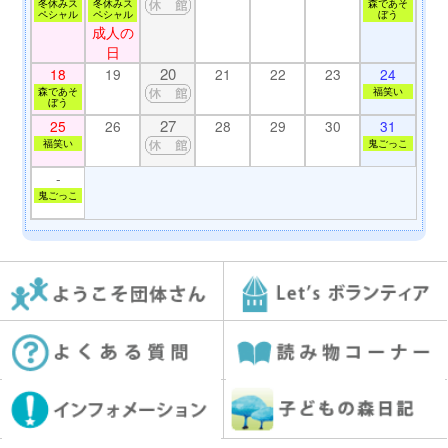
冬休みス
冬休みス
森であそ
ペシャル
ペシャル
ぼう
成人の
日
20
18
19
21
22
23
24
森であそ
福笑い
ぼう
27
25
26
28
29
30
31
福笑い
鬼ごっこ
-
鬼ごっこ