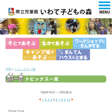
TOP
＞
トピックス一覧
766件中61～75件表示
1
2
3
4
5
6
7
8
9
10
2024/12/4