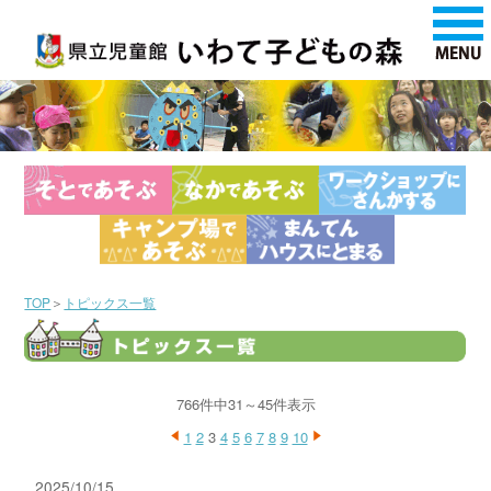
TOP
＞
トピックス一覧
766件中31～45件表示
1
2
3
4
5
6
7
8
9
10
2025/10/15