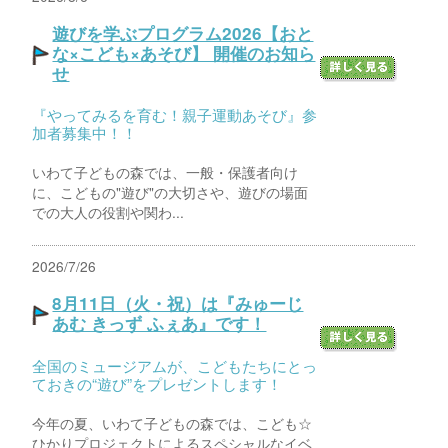
遊びを学ぶプログラム2026【おと
な×こども×あそび】 開催のお知ら
せ
『やってみるを育む！親子運動あそび』参
加者募集中！！
いわて子どもの森では、一般・保護者向け
に、こどもの"遊び"の大切さや、遊びの場面
での大人の役割や関わ...
2026/7/26
8月11日（火・祝）は『みゅーじ
あむ きっず ふぇあ』です！
全国のミュージアムが、こどもたちにとっ
ておきの“遊び”をプレゼントします！
今年の夏、いわて子どもの森では、こども☆
ひかりプロジェクトによるスペシャルなイベ