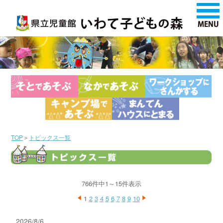
TOP
＞
トピックス一覧
766件中1～15件表示
1
2
3
4
5
6
7
8
9
10
2026/8/6