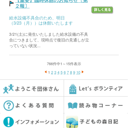
２報〕
給水設備不具合のため、明日
（3/23（月））は休館いたします
3/21(土)に発生いたしました給水設備の不具
合につきまして、現時点で復旧の見通しが立
っていない状況...
766件中1～15件表示
1
2
3
4
5
6
7
8
9
10