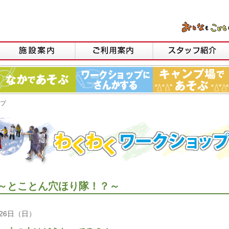
プ
～とことん穴ほり隊！？～
～26日（日）