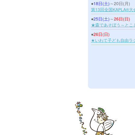
●
18日(土)
～20日(月)
第13回全国KAPLA®大
●
25日(土)
～
26日(日)
★森であそぼう～とこ
●
26日(日)
★いわて子ども自由ラ