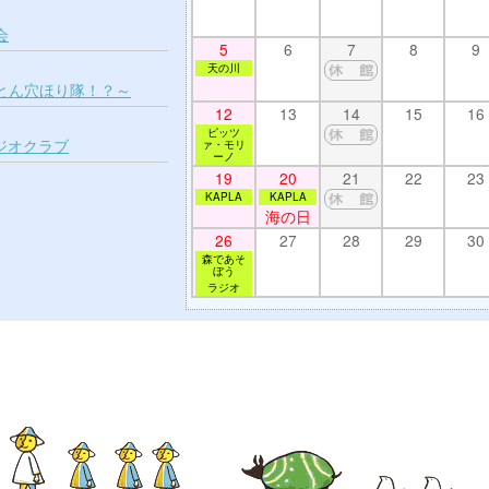
会
5
6
7
8
9
天の川
とん穴ほり隊！？～
12
13
14
15
16
ピッツ
ジオクラブ
ァ・モリ
ーノ
19
20
21
22
23
KAPLA
KAPLA
海の日
26
27
28
29
30
森であそ
ぼう
ラジオ