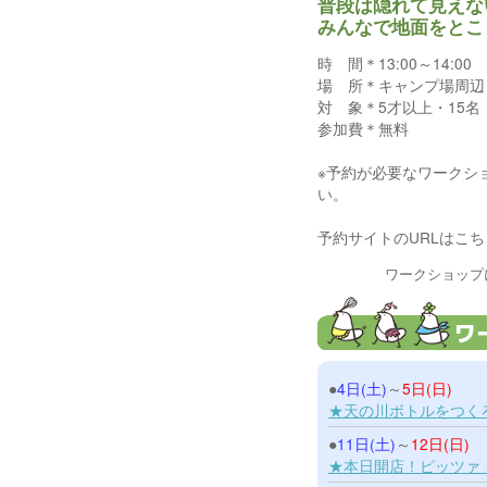
普段は隠れて見えな
みんなで地面をとこ
時 間＊13:00～14:00
場 所＊キャンプ場周辺
対 象＊5才以上・15名
参加費＊無料
※予約が必要なワークシ
い。
予約サイトのURLはこちら⇒https
ワークショップ
●
4日(土)
～
5日(日)
★天の川ボトルをつく
●
11日(土)
～
12日(日)
★本日開店！ピッツァ