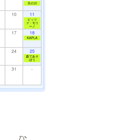
天の川
10
11
ピッツ
ァ・モリ
ーノ
17
18
KAPLA
24
25
森であそ
ぼう
31
-