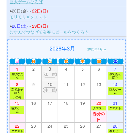
巨大ゲームひろば
●20日(金)～
22日(日)
モリモリ⚔クエスト
●
28日(土)
～
29日(日)
むすんでつなげて🌸春モビールをつくろう
2026年3月
2026年4月≫
3
1
2
4
5
6
7
おひなだ
森であそ
ん
ぼう
10
8
9
11
12
13
14
森であそ
巨大ゲー
ぼう
ム
いのち
15
16
17
18
19
20
21
巨大ゲー
クエスト
クエスト
ム
春分の
日
22
23
24
25
26
27
28
クエスト
春モビー