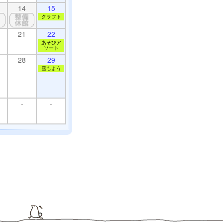
14
15
クラフト
21
22
あそびア
ソート
28
29
雪もよう
-
-