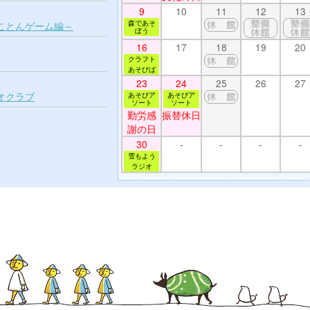
9
10
11
12
13
森であそ
ことんゲーム編～
ぼう
16
17
18
19
20
クラフト
あそびば
23
24
25
26
27
オクラブ
あそびア
あそびア
ソート
ソート
勤労感
振替休日
謝の日
30
-
-
-
-
雪もよう
ラジオ