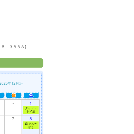
３５－３８８８】
2025年12月≫
-
1
グッド・
トイ展
7
8
森であそ
ぼう