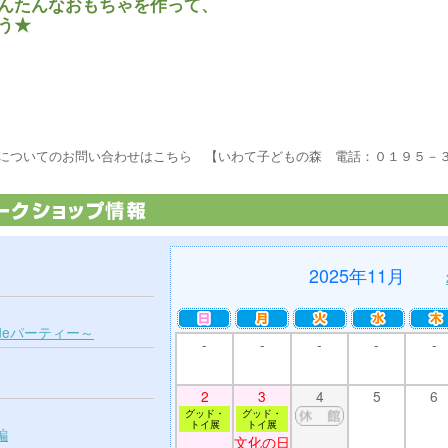
んたんなおもちゃを作って、
う★
についてのお問い合わせはこちら 【いわて子どもの森 電話：０１９５－
2025年11月
deパーティー～
-
-
-
-
-
2
3
4
5
6
グッド・
グッド・
トイ展
トイ展
編
文化の日