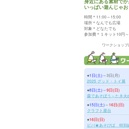
身近にある素材でか
いっぱい遊んじゃお
時間＊11:00～15:00
場所＊なんでも広場
対象＊どなたでも
参加費＊１キット10円～
ワークショップ
●
1日(土)
～3日(月)
2025 グッド・トイ展
●
8日(土)
～
9日(日)
森であそぼう～たき火
●
15日(土)
～
16日(日)
クラフト屋台
●
16日(日)
ビバ★あそびば 特別