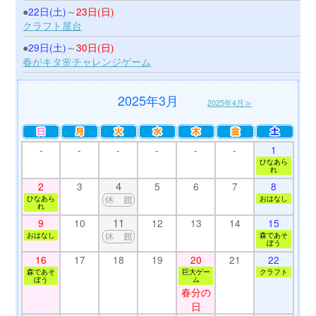
●
22日(土)
～
23日(日)
クラフト屋台
●
29日(土)
～
30日(日)
春がキタ🌸チャレンジゲーム
2025年3月
2025年4月≫
-
-
-
-
-
-
1
ひなあら
れ
4
2
3
5
6
7
8
ひなあら
おはなし
れ
11
9
10
12
13
14
15
おはなし
森であそ
ぼう
16
17
18
19
20
21
22
森であそ
巨大ゲー
クラフト
ぼう
ム
春分の
日