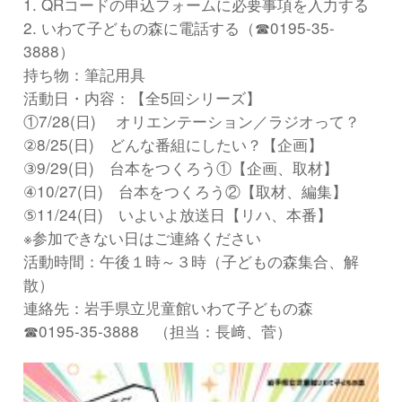
1. QRコードの申込フォームに必要事項を入力する
2. いわて子どもの森に電話する（☎0195-35-
3888）
持ち物：筆記用具
活動日・内容：【全5回シリーズ】
①7/28(日) オリエンテーション／ラジオって？
②8/25(日) どんな番組にしたい？【企画】
③9/29(日) 台本をつくろう①【企画、取材】
④10/27(日) 台本をつくろう②【取材、編集】
⑤11/24(日) いよいよ放送日【リハ、本番】
※参加できない日はご連絡ください
活動時間：午後１時～３時（子どもの森集合、解
散）
連絡先：岩手県立児童館いわて子どもの森
☎0195-35-3888 （担当：長﨑、菅）