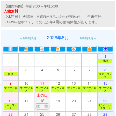
【開館時間】午前9:00～午後5:00
入館無料
【休館日】 火曜日
、年末年始
（火曜日が祝日の場合は翌日休館）
、そのほか年4回の整備休館があります。
（12/29～翌年1/3）
2026年8月
≪2026年7月
2026年9月≫
-
-
-
-
-
-
1
怪談
2
3
4
5
6
7
8
怪談
サマーフェ
ス
9
10
11
12
13
14
15
サマーフェ
サマーフェ
サマーフェ
サマーフェ
サマーフェ
サマーフェ
サマーフェ
ス
ス
ス
ス
ス
ス
ス
山の日
18
16
17
19
20
21
22
サマーフェ
ピッツァ・
ス
モリーノ
25
23
24
26
27
28
29