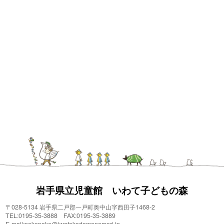
岩手県立児童館 いわて子どもの森
〒028-5134 岩手県二戸郡一戸町奥中山字西田子1468-2
TEL:0195-35-3888 FAX:0195-35-3889
E-mail:pokepoke@iwatekodomonomori.jp