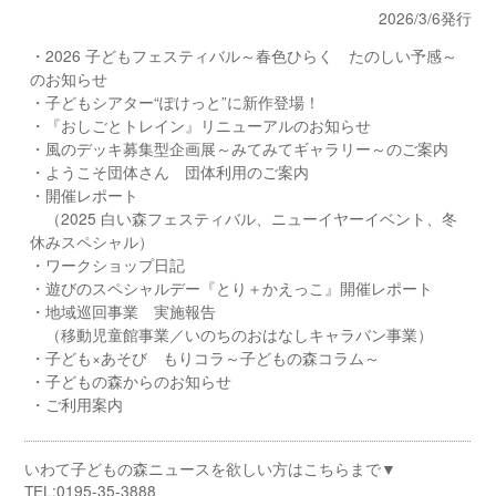
2026/3/6発行
・2026 子どもフェスティバル～春色ひらく たのしい予感～
のお知らせ
・子どもシアター“ぽけっと”に新作登場！
・『おしごとトレイン』リニューアルのお知らせ
・風のデッキ募集型企画展～みてみてギャラリー～のご案内
・ようこそ団体さん 団体利用のご案内
・開催レポート
（2025 白い森フェスティバル、ニューイヤーイベント、冬
休みスペシャル）
・ワークショップ日記
・遊びのスペシャルデー『とり＋かえっこ』開催レポート
・地域巡回事業 実施報告
（移動児童館事業／いのちのおはなしキャラバン事業）
・子ども×あそび もりコラ～子どもの森コラム～
・子どもの森からのお知らせ
・ご利用案内
いわて子どもの森ニュースを欲しい方はこちらまで▼
TEL:0195-35-3888