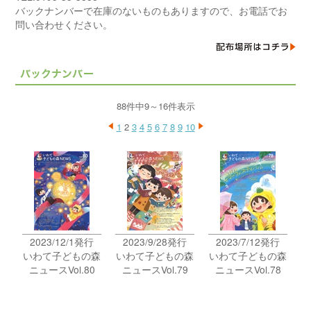
バックナンバーで在庫のないものもありますので、お電話でお
問い合わせください。
88件中9～16件表示
1
2
3
4
5
6
7
8
9
10
2023/12/1発行
2023/9/28発行
2023/7/12発行
いわて子どもの森
いわて子どもの森
いわて子どもの森
ニュースVol.80
ニュースVol.79
ニュースVol.78