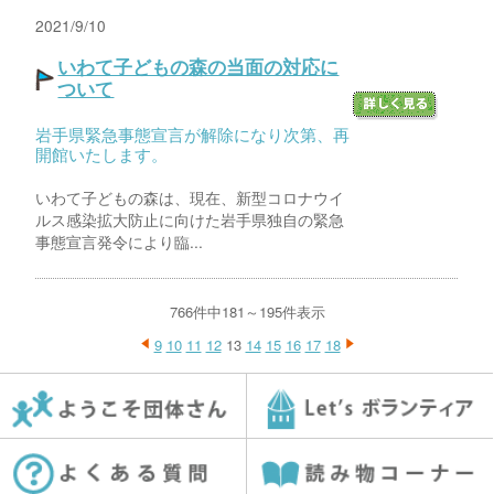
2021/9/10
いわて子どもの森の当面の対応に
ついて
岩手県緊急事態宣言が解除になり次第、再
開館いたします。
いわて子どもの森は、現在、新型コロナウイ
ルス感染拡大防止に向けた岩手県独自の緊急
事態宣言発令により臨...
766件中181～195件表示
9
10
11
12
13
14
15
16
17
18