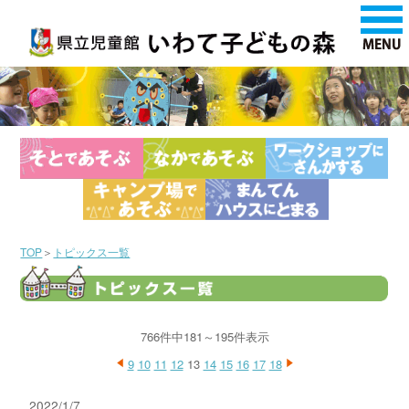
TOP
＞
トピックス一覧
766件中181～195件表示
9
10
11
12
13
14
15
16
17
18
2022/1/7