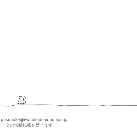
l:pokepoke@iwatekodomonomori.jp
いるすべてのデータの無断転載を禁じます。